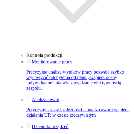
Kontrola produkcji
Monitorowanie pracy
Precyzyjna analiza wyników pracy pozwala szybko
wychwycić odchylenia od planu, wspiera oceny
indywidualne i ułatwia zarządzanie efektywnością
zespołu.
Analiza awarii
Przyczyny, czasy i zależności – analiza awarii wspiera
działania UR w czasie rzeczywistym
Dzienniki urządzeń