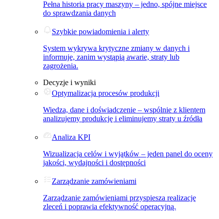
Pełna historia pracy maszyny – jedno, spójne miejsce
do sprawdzania danych
Szybkie powiadomienia i alerty
System wykrywa krytyczne zmiany w danych i
informuje, zanim wystąpią awarie, straty lub
zagrożenia.
Decyzje i wyniki
Optymalizacja procesów produkcji
Wiedza, dane i doświadczenie – wspólnie z klientem
analizujemy produkcję i eliminujemy straty u źródła
Analiza KPI
Wizualizacja celów i wyjątków – jeden panel do oceny
jakości, wydajności i dostępności
Zarządzanie zamówieniami
Zarządzanie zamówieniami przyspiesza realizację
zleceń i poprawia efektywność operacyjną.