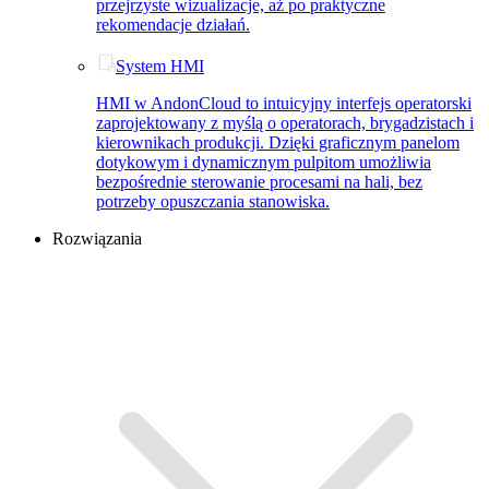
przejrzyste wizualizacje, aż po praktyczne
rekomendacje działań.
System HMI
HMI w AndonCloud to intuicyjny interfejs operatorski
zaprojektowany z myślą o operatorach, brygadzistach i
kierownikach produkcji. Dzięki graficznym panelom
dotykowym i dynamicznym pulpitom umożliwia
bezpośrednie sterowanie procesami na hali, bez
potrzeby opuszczania stanowiska.
Rozwiązania