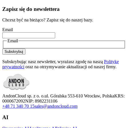
Zapisz się do newslettera
Chcesz być na bieżąco? Zapisz się do naszej bazy.
Email
Email
Subskrybuj
Subskrybując nasz newsletter, wyrażasz zgodę na naszą
Politykę
prywatności
oraz na otrzymywanie aktualizacji od naszej firmy.
AndonCloud sp. z o. o.
ul. Góralska 5
53-610 Wrocław, Polska
KRS:
0000672092
NIP: 8982231106
+48 71 340 70 15
sales@andoncloud.com
AI