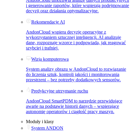
AndonCloud umożliwia analizę danych produkcyjnych
i generowanie raportów, które wspierają podejmowanie
decyzji oraz działania optymalizacyjne.
Rekomendacje AI
AndonCloud wspiera decyzje operacyjne z
wykorzystaniem sztucznej inteligencji. AI analizuje
dane, rozpoznaje wzorce i podpowiada, jak reagować
szybciej i trafniej.
Wizja komputerowa
System analizy obrazu w AndonCloud to rozwiązanie
do liczenia sztuk, kontroli jakości i monitorowania
przestrzeni – bez potrzeby dodatkowych sensorów.
Predykcyjne utrzymanie ruchu
AndonCloud SmartPDM to narzędzie przewidujące
awarie na podstawie historii danych – wspierające
autonomię operatorów i ciągłość pracy maszyn.
Moduły i klasy
System ANDON