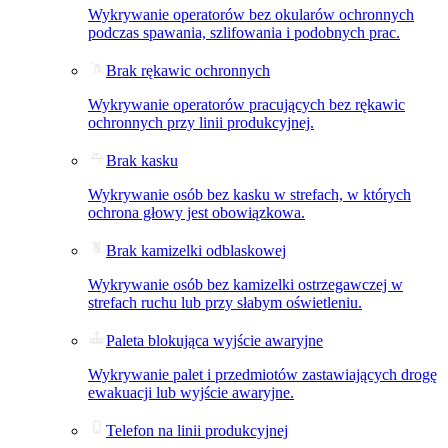
Wykrywanie operatorów bez okularów ochronnych
podczas spawania, szlifowania i podobnych prac.
Brak rękawic ochronnych
Wykrywanie operatorów pracujących bez rękawic
ochronnych przy linii produkcyjnej.
Brak kasku
Wykrywanie osób bez kasku w strefach, w których
ochrona głowy jest obowiązkowa.
Brak kamizelki odblaskowej
Wykrywanie osób bez kamizelki ostrzegawczej w
strefach ruchu lub przy słabym oświetleniu.
Paleta blokująca wyjście awaryjne
Wykrywanie palet i przedmiotów zastawiających drogę
ewakuacji lub wyjście awaryjne.
Telefon na linii produkcyjnej