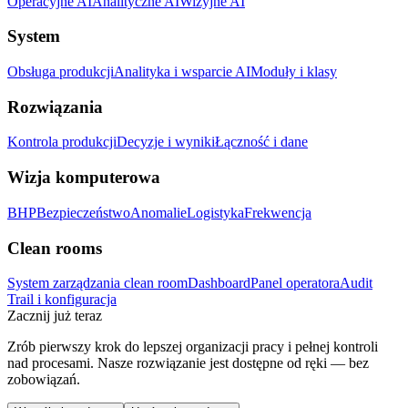
Operacyjne AI
Analityczne AI
Wizyjne AI
System
Obsługa produkcji
Analityka i wsparcie AI
Moduły i klasy
Rozwiązania
Kontrola produkcji
Decyzje i wyniki
Łączność i dane
Wizja komputerowa
BHP
Bezpieczeństwo
Anomalie
Logistyka
Frekwencja
Clean rooms
System zarządzania clean room
Dashboard
Panel operatora
Audit
Trail i konfiguracja
Zacznij już teraz
Zrób pierwszy krok do lepszej organizacji pracy i pełnej kontroli
nad procesami. Nasze rozwiązanie jest dostępne od ręki — bez
zobowiązań.