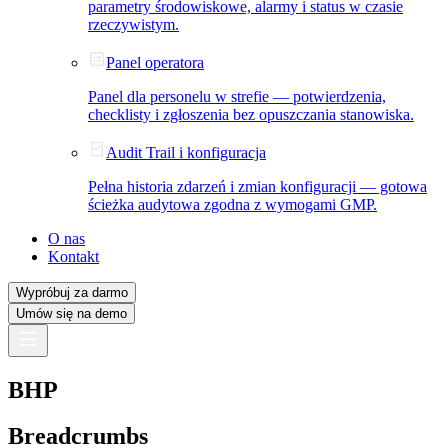
parametry środowiskowe, alarmy i status w czasie
rzeczywistym.
Panel operatora
Panel dla personelu w strefie — potwierdzenia,
checklisty i zgłoszenia bez opuszczania stanowiska.
Audit Trail i konfiguracja
Pełna historia zdarzeń i zmian konfiguracji — gotowa
ścieżka audytowa zgodna z wymogami GMP.
O nas
Kontakt
Wypróbuj za darmo
Umów się na demo
BHP
Breadcrumbs