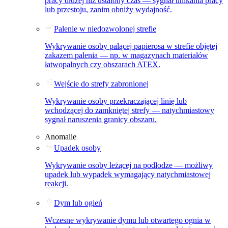
pracy dłużej niż ustalony czas — sygnał unikania pracy
lub przestoju, zanim obniży wydajność.
Palenie w niedozwolonej strefie
Wykrywanie osoby palącej papierosa w strefie objętej
zakazem palenia — np. w magazynach materiałów
łatwopalnych czy obszarach ATEX.
Wejście do strefy zabronionej
Wykrywanie osoby przekraczającej linię lub
wchodzącej do zamkniętej strefy — natychmiastowy
sygnał naruszenia granicy obszaru.
Anomalie
Upadek osoby
Wykrywanie osoby leżącej na podłodze — możliwy
upadek lub wypadek wymagający natychmiastowej
reakcji.
Dym lub ogień
Wczesne wykrywanie dymu lub otwartego ognia w