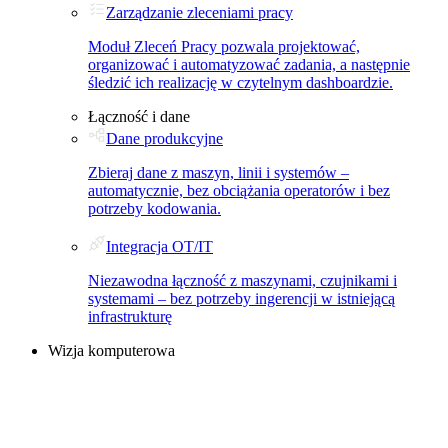
Zarządzanie zleceniami pracy
Moduł Zleceń Pracy pozwala projektować,
organizować i automatyzować zadania, a następnie
śledzić ich realizację w czytelnym dashboardzie.
Łączność i dane
Dane produkcyjne
Zbieraj dane z maszyn, linii i systemów –
automatycznie, bez obciążania operatorów i bez
potrzeby kodowania.
Integracja OT/IT
Niezawodna łączność z maszynami, czujnikami i
systemami – bez potrzeby ingerencji w istniejącą
infrastrukturę
Wizja komputerowa