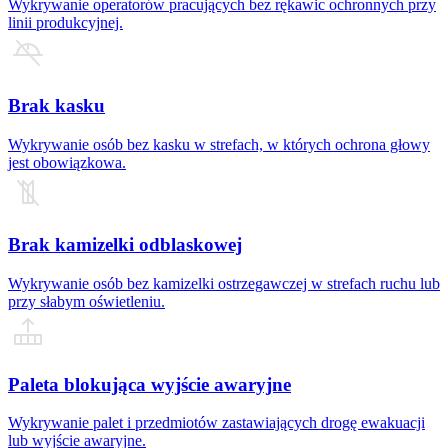
Wykrywanie operatorów pracujących bez rękawic ochronnych przy
linii produkcyjnej.
Brak kasku
Wykrywanie osób bez kasku w strefach, w których ochrona głowy
jest obowiązkowa.
Brak kamizelki odblaskowej
Wykrywanie osób bez kamizelki ostrzegawczej w strefach ruchu lub
przy słabym oświetleniu.
Paleta blokująca wyjście awaryjne
Wykrywanie palet i przedmiotów zastawiających drogę ewakuacji
lub wyjście awaryjne.