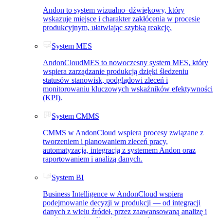
Andon to system wizualno–dźwiękowy, który
wskazuje miejsce i charakter zakłócenia w procesie
produkcyjnym, ułatwiając szybką reakcję.
System MES
AndonCloudMES to nowoczesny system MES, który
wspiera zarządzanie produkcją dzięki śledzeniu
statusów stanowisk, podglądowi zleceń i
monitorowaniu kluczowych wskaźników efektywności
(KPI).
System CMMS
CMMS w AndonCloud wspiera procesy związane z
tworzeniem i planowaniem zleceń pracy,
automatyzacją, integracją z systemem Andon oraz
raportowaniem i analizą danych.
System BI
Business Intelligence w AndonCloud wspiera
podejmowanie decyzji w produkcji — od integracji
danych z wielu źródeł, przez zaawansowaną analizę i