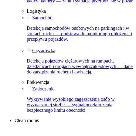
kadrze kamery — zanim sytuacja przerodzi się w pożar.
Logistyka
Samochód
Detekcja samochodów osobowych na parkingach i w
strefach ruchu — podstawa do monitoringu obłożenia i
przepływu pojazdów.
Ciężarówka
Detekcja pojazdów ciężarowych na rampach,
dziedzińcach i drogach wewnątrzzakładowych — dane
do zarządzania ruchem i awizacją.
Frekwencja
Zatłoczenie
Wykrywanie wysokiego zagęszczenia osób w
wyznaczonej strefie — sygnał przekroczenia
bezpiecznego limitu obecności.
Clean rooms