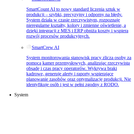
SmartCount AI to nowy standard liczenia sztuk w
produkcji – szybki, precyzyjny i odporny na błędy.
System działa w czasie rzeczywistym, rozpoznaje
nieregularne kształty, kolory i zmienne oświetlenie, a
dzięki integracji z MES i ERP obniża koszty i wspiera
rozwój procesów produkcyjnych.
SmartCrew AI
System monitorowania stanowisk pracy zlicza osoby za
pomocą kamer przemysłowych, analizując rzeczywistą
obsadę i czas pracy operatorów. Wykrywa braki
kadrowe, generuje alerty i raporty wspierające
planowanie zasobów oraz optymalizację produkcji. Nie
identyfikuje osób i jest w pełni zgodny z RODO.
System