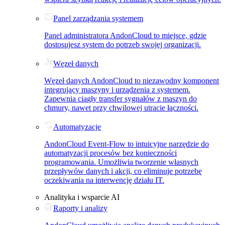
Panel zarządzania systemem
Panel administratora AndonCloud to miejsce, gdzie
dostosujesz system do potrzeb swojej organizacji.
Węzeł danych
Węzeł danych AndonCloud to niezawodny komponent
integrujący maszyny i urządzenia z systemem.
Zapewnia ciągły transfer sygnałów z maszyn do
chmury, nawet przy chwilowej utracie łączności.
Automatyzacje
AndonCloud Event-Flow to intuicyjne narzędzie do
automatyzacji procesów bez konieczności
programowania. Umożliwia tworzenie własnych
przepływów danych i akcji, co eliminuje potrzebę
oczekiwania na interwencję działu IT.
Analityka i wsparcie AI
Raporty i analizy