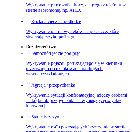
Wykrywanie pracownika korzystającego z telefonu w
strefie zabronionej, np. ATEX.
Rozlana ciecz na podłodze
Wykrywanie plam i wycieków na posadzce, które
stwarzają ryzyko poślizgu.
Bezpieczeństwo
Samochód jedzie pod prąd
Wykrywanie pojazdu poruszającego się w kierunku
przeciwnym do oznakowania na drogach
wewnątrzzakładowych.
Agresja / przepychanka
Wykrywanie sytuacji konfrontacyjnej między osobami
— bójki lub przepychanki — wymagającej szybkiej
interwencji.
Stanie bezczynne
Wykrywanie osób pozostających bezczynnie w strefie