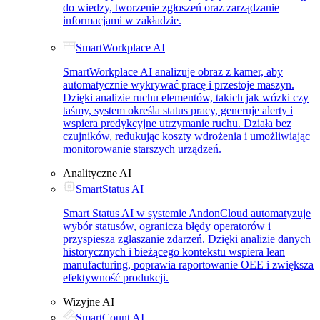
do wiedzy, tworzenie zgłoszeń oraz zarządzanie
informacjami w zakładzie.
SmartWorkplace AI
SmartWorkplace AI analizuje obraz z kamer, aby
automatycznie wykrywać pracę i przestoje maszyn.
Dzięki analizie ruchu elementów, takich jak wózki czy
taśmy, system określa status pracy, generuje alerty i
wspiera predykcyjne utrzymanie ruchu. Działa bez
czujników, redukując koszty wdrożenia i umożliwiając
monitorowanie starszych urządzeń.
Analityczne AI
SmartStatus AI
Smart Status AI w systemie AndonCloud automatyzuje
wybór statusów, ogranicza błędy operatorów i
przyspiesza zgłaszanie zdarzeń. Dzięki analizie danych
historycznych i bieżącego kontekstu wspiera lean
manufacturing, poprawia raportowanie OEE i zwiększa
efektywność produkcji.
Wizyjne AI
SmartCount AI