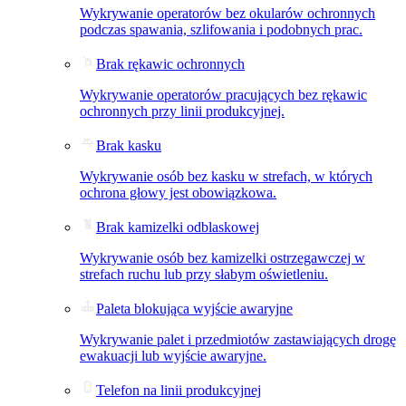
Wykrywanie operatorów bez okularów ochronnych
podczas spawania, szlifowania i podobnych prac.
Brak rękawic ochronnych
Wykrywanie operatorów pracujących bez rękawic
ochronnych przy linii produkcyjnej.
Brak kasku
Wykrywanie osób bez kasku w strefach, w których
ochrona głowy jest obowiązkowa.
Brak kamizelki odblaskowej
Wykrywanie osób bez kamizelki ostrzegawczej w
strefach ruchu lub przy słabym oświetleniu.
Paleta blokująca wyjście awaryjne
Wykrywanie palet i przedmiotów zastawiających drogę
ewakuacji lub wyjście awaryjne.
Telefon na linii produkcyjnej