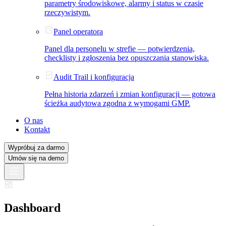
parametry środowiskowe, alarmy i status w czasie
rzeczywistym.
Panel operatora
Panel dla personelu w strefie — potwierdzenia,
checklisty i zgłoszenia bez opuszczania stanowiska.
Audit Trail i konfiguracja
Pełna historia zdarzeń i zmian konfiguracji — gotowa
ścieżka audytowa zgodna z wymogami GMP.
O nas
Kontakt
Wypróbuj za darmo
Umów się na demo
Dashboard