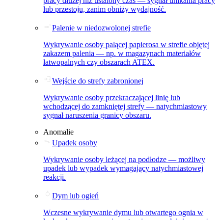
pracy dłużej niż ustalony czas — sygnał unikania pracy
lub przestoju, zanim obniży wydajność.
Palenie w niedozwolonej strefie
Wykrywanie osoby palącej papierosa w strefie objętej
zakazem palenia — np. w magazynach materiałów
łatwopalnych czy obszarach ATEX.
Wejście do strefy zabronionej
Wykrywanie osoby przekraczającej linię lub
wchodzącej do zamkniętej strefy — natychmiastowy
sygnał naruszenia granicy obszaru.
Anomalie
Upadek osoby
Wykrywanie osoby leżącej na podłodze — możliwy
upadek lub wypadek wymagający natychmiastowej
reakcji.
Dym lub ogień
Wczesne wykrywanie dymu lub otwartego ognia w