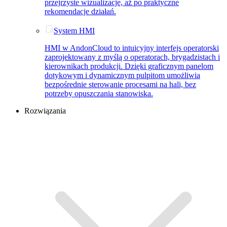
przejrzyste wizualizacje, aż po praktyczne
rekomendacje działań.
System HMI
HMI w AndonCloud to intuicyjny interfejs operatorski
zaprojektowany z myślą o operatorach, brygadzistach i
kierownikach produkcji. Dzięki graficznym panelom
dotykowym i dynamicznym pulpitom umożliwia
bezpośrednie sterowanie procesami na hali, bez
potrzeby opuszczania stanowiska.
Rozwiązania