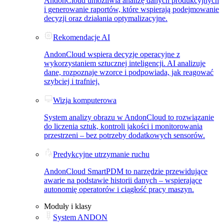
AndonCloud umożliwia analizę danych produkcyjnych
i generowanie raportów, które wspierają podejmowanie
decyzji oraz działania optymalizacyjne.
Rekomendacje AI
AndonCloud wspiera decyzje operacyjne z
wykorzystaniem sztucznej inteligencji. AI analizuje
dane, rozpoznaje wzorce i podpowiada, jak reagować
szybciej i trafniej.
Wizja komputerowa
System analizy obrazu w AndonCloud to rozwiązanie
do liczenia sztuk, kontroli jakości i monitorowania
przestrzeni – bez potrzeby dodatkowych sensorów.
Predykcyjne utrzymanie ruchu
AndonCloud SmartPDM to narzędzie przewidujące
awarie na podstawie historii danych – wspierające
autonomię operatorów i ciągłość pracy maszyn.
Moduły i klasy
System ANDON