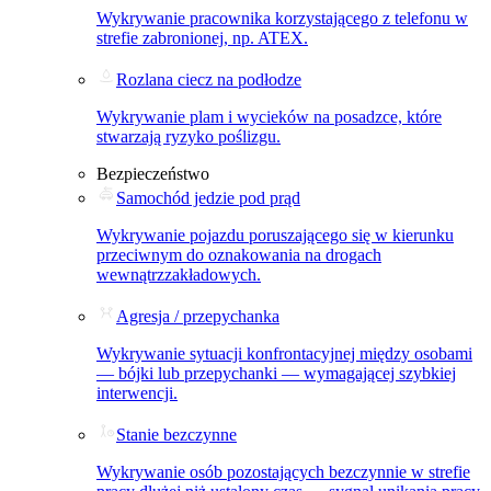
Wykrywanie pracownika korzystającego z telefonu w
strefie zabronionej, np. ATEX.
Rozlana ciecz na podłodze
Wykrywanie plam i wycieków na posadzce, które
stwarzają ryzyko poślizgu.
Bezpieczeństwo
Samochód jedzie pod prąd
Wykrywanie pojazdu poruszającego się w kierunku
przeciwnym do oznakowania na drogach
wewnątrzzakładowych.
Agresja / przepychanka
Wykrywanie sytuacji konfrontacyjnej między osobami
— bójki lub przepychanki — wymagającej szybkiej
interwencji.
Stanie bezczynne
Wykrywanie osób pozostających bezczynnie w strefie