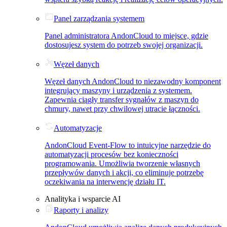
Panel zarządzania systemem
Panel administratora AndonCloud to miejsce, gdzie
dostosujesz system do potrzeb swojej organizacji.
Węzeł danych
Węzeł danych AndonCloud to niezawodny komponent
integrujący maszyny i urządzenia z systemem.
Zapewnia ciągły transfer sygnałów z maszyn do
chmury, nawet przy chwilowej utracie łączności.
Automatyzacje
AndonCloud Event-Flow to intuicyjne narzędzie do
automatyzacji procesów bez konieczności
programowania. Umożliwia tworzenie własnych
przepływów danych i akcji, co eliminuje potrzebę
oczekiwania na interwencję działu IT.
Analityka i wsparcie AI
Raporty i analizy