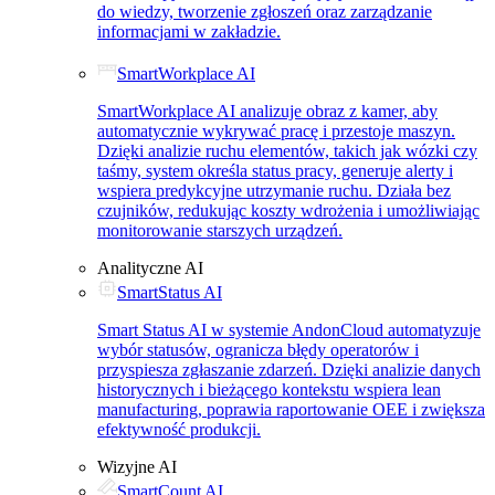
do wiedzy, tworzenie zgłoszeń oraz zarządzanie
informacjami w zakładzie.
SmartWorkplace AI
SmartWorkplace AI analizuje obraz z kamer, aby
automatycznie wykrywać pracę i przestoje maszyn.
Dzięki analizie ruchu elementów, takich jak wózki czy
taśmy, system określa status pracy, generuje alerty i
wspiera predykcyjne utrzymanie ruchu. Działa bez
czujników, redukując koszty wdrożenia i umożliwiając
monitorowanie starszych urządzeń.
Analityczne AI
SmartStatus AI
Smart Status AI w systemie AndonCloud automatyzuje
wybór statusów, ogranicza błędy operatorów i
przyspiesza zgłaszanie zdarzeń. Dzięki analizie danych
historycznych i bieżącego kontekstu wspiera lean
manufacturing, poprawia raportowanie OEE i zwiększa
efektywność produkcji.
Wizyjne AI
SmartCount AI