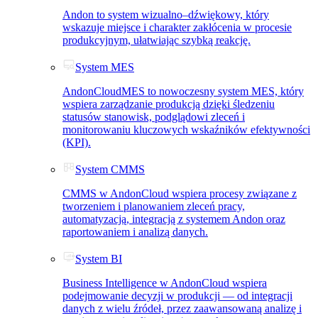
Andon to system wizualno–dźwiękowy, który
wskazuje miejsce i charakter zakłócenia w procesie
produkcyjnym, ułatwiając szybką reakcję.
System MES
AndonCloudMES to nowoczesny system MES, który
wspiera zarządzanie produkcją dzięki śledzeniu
statusów stanowisk, podglądowi zleceń i
monitorowaniu kluczowych wskaźników efektywności
(KPI).
System CMMS
CMMS w AndonCloud wspiera procesy związane z
tworzeniem i planowaniem zleceń pracy,
automatyzacją, integracją z systemem Andon oraz
raportowaniem i analizą danych.
System BI
Business Intelligence w AndonCloud wspiera
podejmowanie decyzji w produkcji — od integracji
danych z wielu źródeł, przez zaawansowaną analizę i