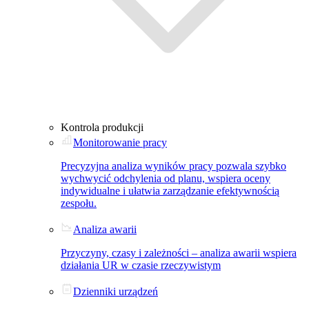
Kontrola produkcji
Monitorowanie pracy
Precyzyjna analiza wyników pracy pozwala szybko
wychwycić odchylenia od planu, wspiera oceny
indywidualne i ułatwia zarządzanie efektywnością
zespołu.
Analiza awarii
Przyczyny, czasy i zależności – analiza awarii wspiera
działania UR w czasie rzeczywistym
Dzienniki urządzeń