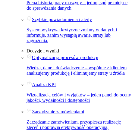
Pełna historia pracy maszyny – jedno, spójne miejsce
do sprawdzania danych
Szybkie powiadomienia i alerty
System wykrywa krytyczne zmiany w danych i
informuje, zanim wystąpią awarie, straty lub
zagrożenia.
Decyzje i wyniki
Optymalizacja procesów produkcji
Wiedza, dane i doświadczenie – wspólnie z klientem
analizujemy produkcję i eliminujemy straty u źródła
Analiza KPI
Wizualizacja celów i wyjątków – jeden panel do oceny
jakości, wydajności i dostępności
Zarządzanie zamówieniami
Zarządzanie zamówieniami przyspiesza realizację
zleceń i poprawia efektywność operacyjną.