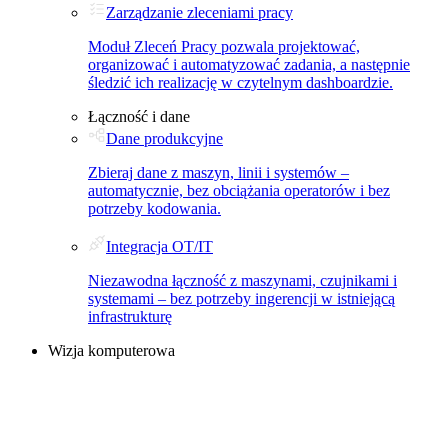
Zarządzanie zleceniami pracy
Moduł Zleceń Pracy pozwala projektować,
organizować i automatyzować zadania, a następnie
śledzić ich realizację w czytelnym dashboardzie.
Łączność i dane
Dane produkcyjne
Zbieraj dane z maszyn, linii i systemów –
automatycznie, bez obciążania operatorów i bez
potrzeby kodowania.
Integracja OT/IT
Niezawodna łączność z maszynami, czujnikami i
systemami – bez potrzeby ingerencji w istniejącą
infrastrukturę
Wizja komputerowa