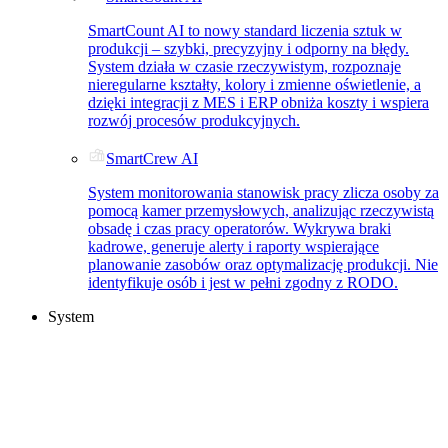
SmartCount AI to nowy standard liczenia sztuk w
produkcji – szybki, precyzyjny i odporny na błędy.
System działa w czasie rzeczywistym, rozpoznaje
nieregularne kształty, kolory i zmienne oświetlenie, a
dzięki integracji z MES i ERP obniża koszty i wspiera
rozwój procesów produkcyjnych.
SmartCrew AI
System monitorowania stanowisk pracy zlicza osoby za
pomocą kamer przemysłowych, analizując rzeczywistą
obsadę i czas pracy operatorów. Wykrywa braki
kadrowe, generuje alerty i raporty wspierające
planowanie zasobów oraz optymalizację produkcji. Nie
identyfikuje osób i jest w pełni zgodny z RODO.
System