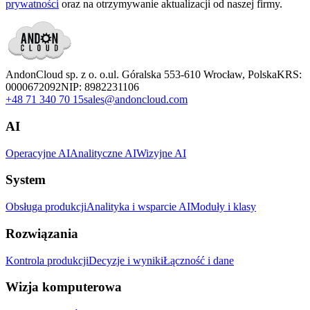
prywatności
oraz na otrzymywanie aktualizacji od naszej firmy.
AndonCloud sp. z o. o.
ul. Góralska 5
53-610 Wrocław, Polska
KRS:
0000672092
NIP: 8982231106
+48 71 340 70 15
sales@andoncloud.com
AI
Operacyjne AI
Analityczne AI
Wizyjne AI
System
Obsługa produkcji
Analityka i wsparcie AI
Moduły i klasy
Rozwiązania
Kontrola produkcji
Decyzje i wyniki
Łączność i dane
Wizja komputerowa