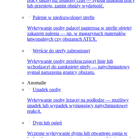
pracy dłużej niż ustalony czas — sygnał unikania pracy
lub przestoju, zanim obniży wydajność.
Palenie w niedozwolonej strefie
Wykrywanie osoby palącej papierosa w strefie objętej
zakazem palenia — np. w magazynach materiałów
łatwopalnych czy obszarach ATEX.
Wejście do strefy zabronionej
Wykrywanie osoby przekraczającej linię lub
wchodzącej do zamkniętej strefy — natychmiastowy
sygnał naruszenia granicy obszaru.
Anomalie
Upadek osoby
Wykrywanie osoby leżącej na podłodze — możliwy
upadek lub wypadek wymagający natychmiastowej
reakcji.
Dym lub ogień
Wczesne wykrywanie dymu lub otwartego ognia w