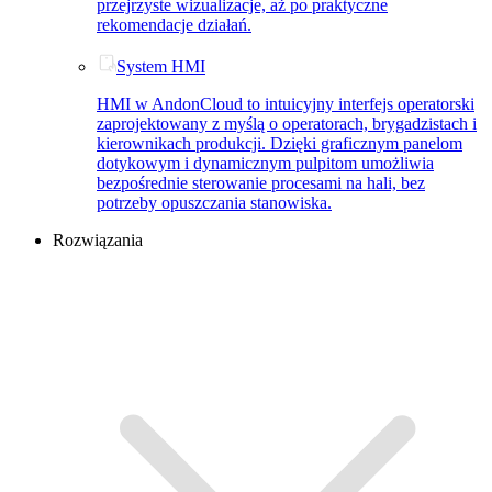
przejrzyste wizualizacje, aż po praktyczne
rekomendacje działań.
System HMI
HMI w AndonCloud to intuicyjny interfejs operatorski
zaprojektowany z myślą o operatorach, brygadzistach i
kierownikach produkcji. Dzięki graficznym panelom
dotykowym i dynamicznym pulpitom umożliwia
bezpośrednie sterowanie procesami na hali, bez
potrzeby opuszczania stanowiska.
Rozwiązania