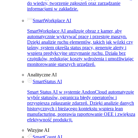
do wiedzy, tworzenie zgłoszeń oraz zarządzanie
informacjami w zakładzie.
SmartWorkplace AI
SmartWorkplace AI analizuje obraz z kamer, aby
automatycznie wykrywać pracę i przestoje maszyn.
Dzięki analizie ruchu elementów, takich jak wózki czy
taśmy, system określa status pracy, generuje alerty i
wspiera predykcyjne utrzymanie ruchu. Działa bez
czujników, redukując koszty wdrożenia i umożliwiając
monitorowanie starszych urządzeń.
Analityczne AI
SmartStatus AI
Smart Status AI w systemie AndonCloud automatyzuje
wybór statusów, ogranicza błędy operatorów i
przyspiesza zgłaszanie zdarzeń. Dzięki analizie danych
historycznych i bieżącego kontekstu wspiera lean
manufacturing, poprawia raportowanie OEE i zwiększa
efektywność produkcji.
Wizyjne AI
SmartCount AI