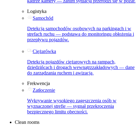
kadrze kamery — zanim sytuacja przerodzi się w pożar.
Logistyka
Samochód
Detekcja samochodów osobowych na parkingach i w
strefach ruchu — podstawa do monitoringu obłożenia i
przepływu pojazdów.
Ciężarówka
Detekcja pojazdów ciężarowych na rampach,
dziedzińcach i drogach wewnątrzzakładowych — dane
do zarządzania ruchem i awizacją.
Frekwencja
Zatłoczenie
Wykrywanie wysokiego zagęszczenia osób w
wyznaczonej strefie — sygnał przekroczenia
bezpiecznego limitu obecności.
Clean rooms