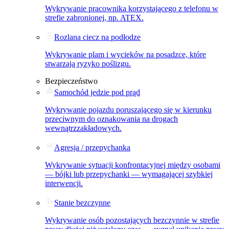
Wykrywanie pracownika korzystającego z telefonu w
strefie zabronionej, np. ATEX.
Rozlana ciecz na podłodze
Wykrywanie plam i wycieków na posadzce, które
stwarzają ryzyko poślizgu.
Bezpieczeństwo
Samochód jedzie pod prąd
Wykrywanie pojazdu poruszającego się w kierunku
przeciwnym do oznakowania na drogach
wewnątrzzakładowych.
Agresja / przepychanka
Wykrywanie sytuacji konfrontacyjnej między osobami
— bójki lub przepychanki — wymagającej szybkiej
interwencji.
Stanie bezczynne
Wykrywanie osób pozostających bezczynnie w strefie