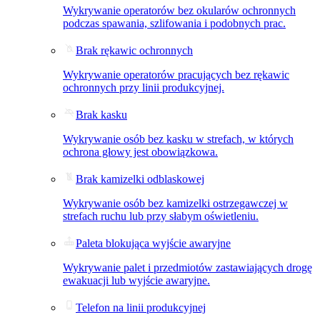
Wykrywanie operatorów bez okularów ochronnych
podczas spawania, szlifowania i podobnych prac.
Brak rękawic ochronnych
Wykrywanie operatorów pracujących bez rękawic
ochronnych przy linii produkcyjnej.
Brak kasku
Wykrywanie osób bez kasku w strefach, w których
ochrona głowy jest obowiązkowa.
Brak kamizelki odblaskowej
Wykrywanie osób bez kamizelki ostrzegawczej w
strefach ruchu lub przy słabym oświetleniu.
Paleta blokująca wyjście awaryjne
Wykrywanie palet i przedmiotów zastawiających drogę
ewakuacji lub wyjście awaryjne.
Telefon na linii produkcyjnej