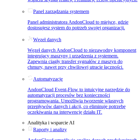
Panel zarządzania systemem
Panel administratora AndonCloud to miejsce, gdzie
dostosujesz system do potrzeb swojej organizacji.
Węzeł danych
Węzeł danych AndonCloud to niezawodny komponent
integrujący maszyny i urządzenia z systemem.
Zapewnia ciągły transfer sygnałów z maszyn do
chmury, nawet przy chwilowej utracie łączności.
Automatyzacje
AndonCloud Event-Flow to intuicyjne narzędzie do
automatyzacji procesów bez konieczności
programowania. Umożliwia tworzenie własnych
przepływów danych i akcji, co eliminuje potrzebę
oczekiwania na interwencję działu IT.
Analityka i wsparcie AI
Raporty i analizy