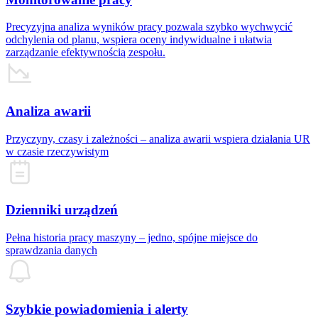
Precyzyjna analiza wyników pracy pozwala szybko wychwycić
odchylenia od planu, wspiera oceny indywidualne i ułatwia
zarządzanie efektywnością zespołu.
Analiza awarii
Przyczyny, czasy i zależności – analiza awarii wspiera działania UR
w czasie rzeczywistym
Dzienniki urządzeń
Pełna historia pracy maszyny – jedno, spójne miejsce do
sprawdzania danych
Szybkie powiadomienia i alerty