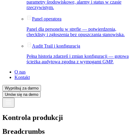
parametry środowiskowe, alarmy i status w czasie
rzeczywistym.
Panel operatora
Panel dla personelu w strefie — potwierdzenia,
checklisty i zgłoszenia bez opuszczania stanowiska.
Audit Trail i konfiguracja
Pełna historia zdarzeń i zmian konfiguracji — gotowa
ścieżka audytowa zgodna z wymogami GMP.
O nas
Kontakt
Wypróbuj za darmo
Umów się na demo
Kontrola produkcji
Breadcrumbs