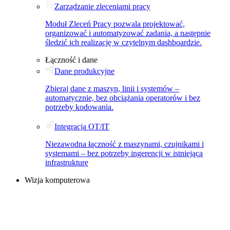
Zarządzanie zleceniami pracy
Moduł Zleceń Pracy pozwala projektować,
organizować i automatyzować zadania, a następnie
śledzić ich realizację w czytelnym dashboardzie.
Łączność i dane
Dane produkcyjne
Zbieraj dane z maszyn, linii i systemów –
automatycznie, bez obciążania operatorów i bez
potrzeby kodowania.
Integracja OT/IT
Niezawodna łączność z maszynami, czujnikami i
systemami – bez potrzeby ingerencji w istniejącą
infrastrukturę
Wizja komputerowa