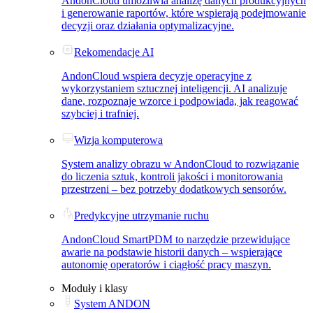
AndonCloud umożliwia analizę danych produkcyjnych
i generowanie raportów, które wspierają podejmowanie
decyzji oraz działania optymalizacyjne.
Rekomendacje AI
AndonCloud wspiera decyzje operacyjne z
wykorzystaniem sztucznej inteligencji. AI analizuje
dane, rozpoznaje wzorce i podpowiada, jak reagować
szybciej i trafniej.
Wizja komputerowa
System analizy obrazu w AndonCloud to rozwiązanie
do liczenia sztuk, kontroli jakości i monitorowania
przestrzeni – bez potrzeby dodatkowych sensorów.
Predykcyjne utrzymanie ruchu
AndonCloud SmartPDM to narzędzie przewidujące
awarie na podstawie historii danych – wspierające
autonomię operatorów i ciągłość pracy maszyn.
Moduły i klasy
System ANDON