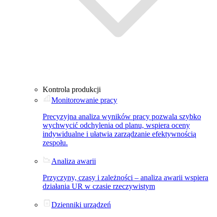
Kontrola produkcji
Monitorowanie pracy
Precyzyjna analiza wyników pracy pozwala szybko
wychwycić odchylenia od planu, wspiera oceny
indywidualne i ułatwia zarządzanie efektywnością
zespołu.
Analiza awarii
Przyczyny, czasy i zależności – analiza awarii wspiera
działania UR w czasie rzeczywistym
Dzienniki urządzeń