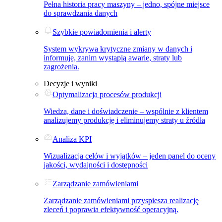
Pełna historia pracy maszyny – jedno, spójne miejsce
do sprawdzania danych
Szybkie powiadomienia i alerty
System wykrywa krytyczne zmiany w danych i
informuje, zanim wystąpią awarie, straty lub
zagrożenia.
Decyzje i wyniki
Optymalizacja procesów produkcji
Wiedza, dane i doświadczenie – wspólnie z klientem
analizujemy produkcję i eliminujemy straty u źródła
Analiza KPI
Wizualizacja celów i wyjątków – jeden panel do oceny
jakości, wydajności i dostępności
Zarządzanie zamówieniami
Zarządzanie zamówieniami przyspiesza realizację
zleceń i poprawia efektywność operacyjną.