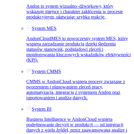
Andon to system wizualno–dźwiękowy, który
wskazuje miejsce i charakter zakłócenia w procesie
produkcyjnym, ułatwiając szybką reakcję.
System MES
AndonCloudMES to nowoczesny system MES, który
wspiera zarządzanie produkcją dzięki śledzeniu
statusów stanowisk, podglądowi zleceń i
monitorowaniu kluczowych wskaźników efektywności
(KPI).
System CMMS
CMMS w AndonCloud wspiera procesy związane z
tworzeniem i planowaniem zleceń pracy,
automatyzacją, integracją z systemem Andon oraz
raportowaniem i analizą danych.
System BI
Business Intelligence w AndonCloud wspiera
podejmowanie decyzji w produkcji — od integracji
danych z wielu źródeł, przez zaawansowaną analizę i