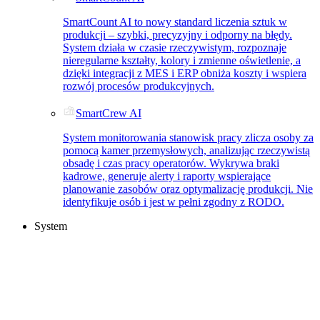
SmartCount AI to nowy standard liczenia sztuk w
produkcji – szybki, precyzyjny i odporny na błędy.
System działa w czasie rzeczywistym, rozpoznaje
nieregularne kształty, kolory i zmienne oświetlenie, a
dzięki integracji z MES i ERP obniża koszty i wspiera
rozwój procesów produkcyjnych.
SmartCrew AI
System monitorowania stanowisk pracy zlicza osoby za
pomocą kamer przemysłowych, analizując rzeczywistą
obsadę i czas pracy operatorów. Wykrywa braki
kadrowe, generuje alerty i raporty wspierające
planowanie zasobów oraz optymalizację produkcji. Nie
identyfikuje osób i jest w pełni zgodny z RODO.
System